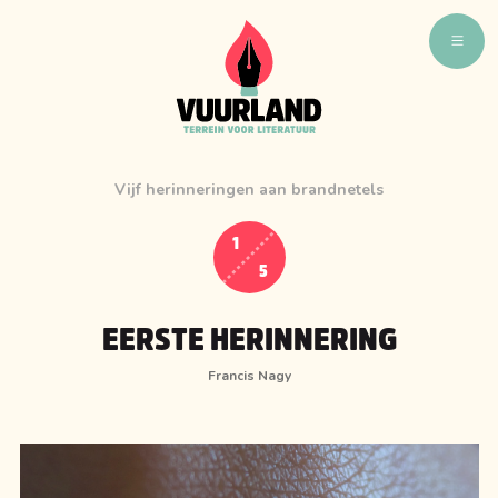
WAT ZIJN WIJ
WIE ZIJN WIJ
Vijf herinneringen aan brandnetels
VUURLAND TALENT
VUURLAND LEEST
1
5
CAFÉ VUURLAND
BOEKEN
EERSTE HERINNERING
Francis Nagy