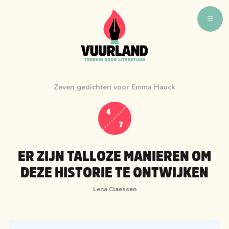
WAT ZIJN WIJ
WIE ZIJN WIJ
Zeven gedichten voor Emma Hauck
VUURLAND TALENT
VUURLAND LEEST
4
7
CAFÉ VUURLAND
BOEKEN
ER ZIJN TALLOZE MANIEREN OM
DEZE HISTORIE TE ONTWIJKEN
Lena Claessen