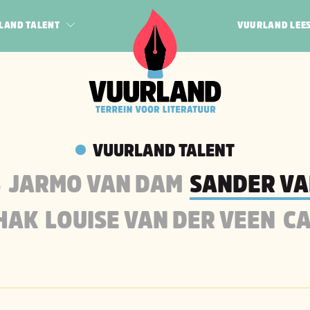
LAND TALENT
VUURLAND LEE
POËZIE
JEUGD
N BOGERT
QUEER
HAK
PROZA
 VEEN
VUURLAND TALENT
RF
S
JARMO VAN DAM
SANDER VA
 HAK
LOUISE VAN DER VEEN
CA