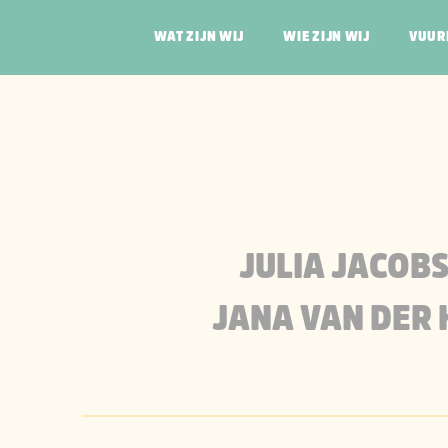
WAT ZIJN WIJ
WIE ZIJN WIJ
VUUR
JULIA JACOBS
JARMO VAN DAM
SANDER VAN DE
JANA VAN DER 
LOUISE VAN DER
CAI VAN DER WE
JULIA JACOB
JANA VAN DER