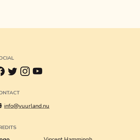
OCIAL
ONTACT
info@vuurland.nu
REDITS
ogo
Vincent Hammingh