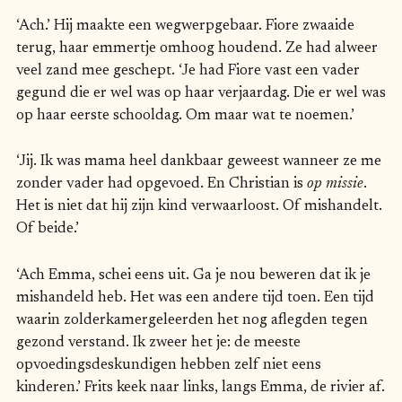
‘Ach.’ Hij maakte een wegwerpgebaar. Fiore zwaaide
terug, haar emmertje omhoog houdend. Ze had alweer
veel zand mee geschept. ‘Je had Fiore vast een vader
gegund die er wel was op haar verjaardag. Die er wel was
op haar eerste schooldag. Om maar wat te noemen.’
‘Jij. Ik was mama heel dankbaar geweest wanneer ze me
zonder vader had opgevoed. En Christian is
op missie
.
Het is niet dat hij zijn kind verwaarloost. Of mishandelt.
Of beide.’
‘Ach Emma, schei eens uit. Ga je nou beweren dat ik je
mishandeld heb. Het was een andere tijd toen. Een tijd
waarin zolderkamergeleerden het nog aflegden tegen
gezond verstand. Ik zweer het je: de meeste
opvoedingsdeskundigen hebben zelf niet eens
kinderen.’ Frits keek naar links, langs Emma, de rivier af.