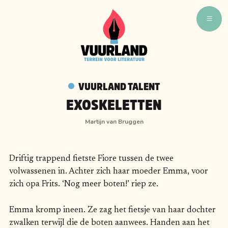
WAT ZIJN WIJ
WIE ZIJN WIJ
VUURLAND TALENT
VUURLAND TALENT
EXOSKELETTEN
VUURLAND LEEST
Martijn van Bruggen
CAFÉ VUURLAND
BOEKEN
Driftig trappend fietste Fiore tussen de twee
volwassenen in. Achter zich haar moeder Emma, voor
zich opa Frits. ‘Nog meer boten!’ riep ze.
Emma kromp ineen. Ze zag het fietsje van haar dochter
zwalken terwijl die de boten aanwees. Handen aan het