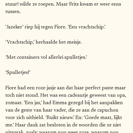
stuur! wilde ze roepen. Maar Frits kwam er weer eens
tussen.
‘Jazeker’ riep hij tegen Fiore. ‘Een vrachtschip.’
‘Vrachtschip,’ herhaalde het meisje.
‘Met containers vol allerlei spulletjes.’
‘Spulletjes!’
Fiore had een roze jasje aan dat haar perfect paste maar
toch niet stond. Het was een cadeautje geweest van opa,
zomaar. ‘Een jas,’ had Emma gezegd bij het aanpakken
van de geste van haar vader, die ze aan de capuchon
voor zich uithield. ‘Ruikt nieuw.’ En: ‘Goede maat, lijkt
me.’ Haar dank zat besloten in de woorden die ze niet
uitsprak, zoals: waarom nou weer roze, waarom nou