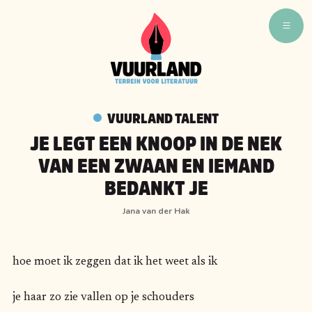
WAT ZIJN WIJ
WIE ZIJN WIJ
VUURLAND TALENT
VUURLAND TALENT
JE LEGT EEN KNOOP IN DE NEK
VUURLAND LEEST
VAN EEN ZWAAN EN IEMAND
CAFÉ VUURLAND
BEDANKT JE
BOEKEN
Jana van der Hak
hoe moet ik zeggen dat ik het weet als ik
je haar zo zie vallen op je schouders