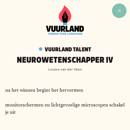
WAT ZIJN WIJ
WIE ZIJN WIJ
VUURLAND TALENT
VUURLAND TALENT
NEUROWETENSCHAPPER IV
VUURLAND LEEST
Louise van der Veen
CAFÉ VUURLAND
BOEKEN
na het winnen begint het hervormen
monitorschermen en lichtgevoelige microscopen schakel
je uit