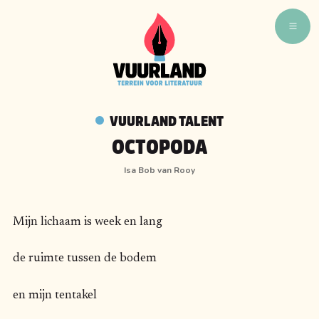
WAT ZIJN WIJ
WIE ZIJN WIJ
VUURLAND TALENT
VUURLAND TALENT
OCTOPODA
VUURLAND LEEST
Isa Bob van Rooy
CAFÉ VUURLAND
BOEKEN
Mijn lichaam is week en lang
de ruimte tussen de bodem
en mijn tentakel