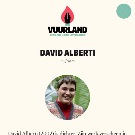
WAT ZIJN WIJ
WIE ZIJN WIJ
DAVID ALBERTI
VUURLAND TALENT
Hij/hem
VUURLAND LEEST
CAFÉ VUURLAND
BOEKEN
David Alberti (2002) is dichter. Zijn werk verscheen in