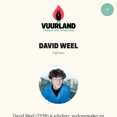
WAT ZIJN WIJ
WIE ZIJN WIJ
DAVID WEEL
VUURLAND TALENT
hij/hem
VUURLAND LEEST
CAFÉ VUURLAND
BOEKEN
David Weel (1998) is schrijver, podcastmaker en