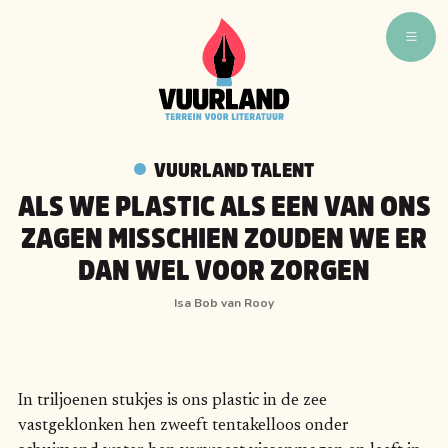
WAT ZIJN WIJ
WIE ZIJN WIJ
VUURLAND TALENT
VUURLAND TALENT
ALS WE PLASTIC ALS EEN VAN ONS
VUURLAND LEEST
ZAGEN MISSCHIEN ZOUDEN WE ER
CAFÉ VUURLAND
DAN WEL VOOR ZORGEN
BOEKEN
Isa Bob van Rooy
In triljoenen stukjes is ons plastic in de zee
vastgeklonken hen zweeft tentakelloos onder