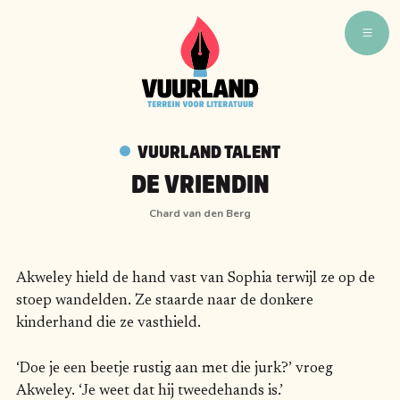
WAT ZIJN WIJ
WIE ZIJN WIJ
VUURLAND TALENT
VUURLAND TALENT
DE VRIENDIN
VUURLAND LEEST
Chard van den Berg
CAFÉ VUURLAND
BOEKEN
Akweley hield de hand vast van Sophia terwijl ze op de
stoep wandelden. Ze staarde naar de donkere
kinderhand die ze vasthield.
‘Doe je een beetje rustig aan met die jurk?’ vroeg
Akweley. ‘Je weet dat hij tweedehands is.’