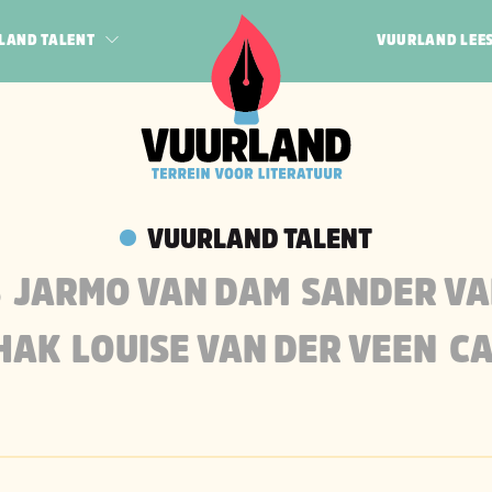
LAND TALENT
VUURLAND LEE
POËZIE
JEUGD
N BOGERT
QUEER
HAK
PROZA
 VEEN
VUURLAND TALENT
RF
S
JARMO VAN DAM
SANDER VA
 HAK
LOUISE VAN DER VEEN
CA