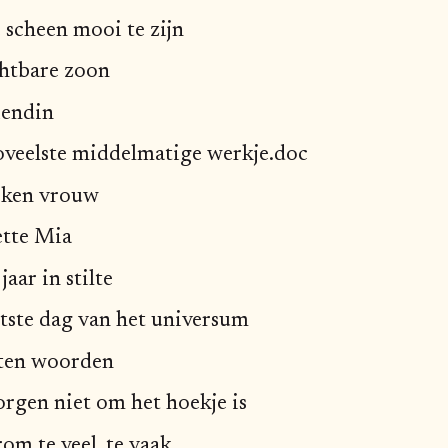
 scheen mooi te zijn
htbare zoon
iendin
oveelste middelmatige werkje.doc
ken vrouw
ette Mia
jaar in stilte
atste dag van het universum
ten woorden
rgen niet om het hoekje is
m te veel, te vaak