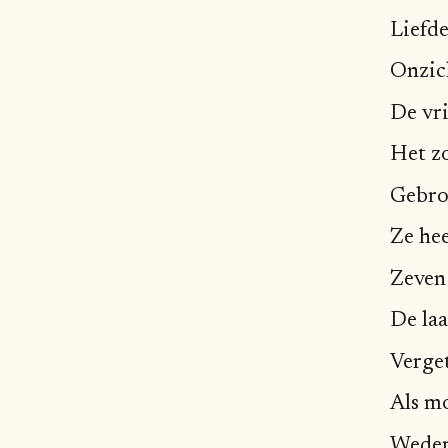
Liefde
Onzic
De vr
Het z
Gebro
Ze he
Zeven 
De la
Verge
Als mo
Wedero