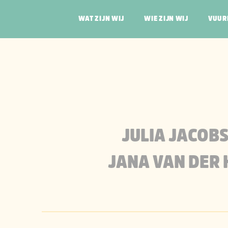
WAT ZIJN WIJ
WIE ZIJN WIJ
VUUR
JULIA JACOBS
JARMO VAN DAM
SANDER VAN DE
JANA VAN DER 
LOUISE VAN DER
CAI VAN DER WE
JULIA JACOB
JANA VAN DER