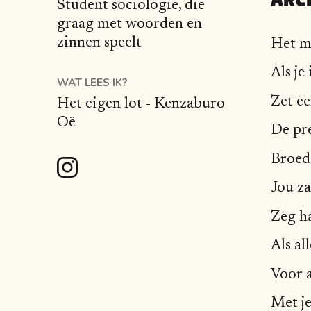
Student sociologie, die
graag met woorden en
zinnen speelt
Het m
Als je
WAT LEES IK?
Zet ee
Het eigen lot - Kenzaburo
Oë
De pr
Broed
Jou za
Zeg ha
Als al
Voor a
Met je