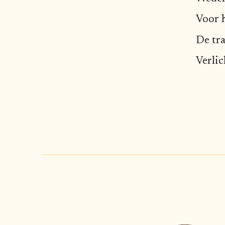
Voor h
De tr
Verlic