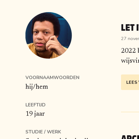
LET 
27 nove
2022 b
wijsvi
VOORNAAMWOORDEN
LEES
hij/hem
LEEFTIJD
19 jaar
STUDIE / WERK
ARC