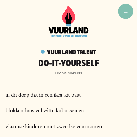
WAT ZIJN WIJ
WIE ZIJN WIJ
VUURLAND TALENT
VUURLAND TALENT
DO-IT-YOURSELF
VUURLAND LEEST
Leonie Moreels
CAFÉ VUURLAND
BOEKEN
in dit dorp dat in een ikea-kit past
blokkendoos vol witte kubussen en
vlaamse kinderen met zweedse voornamen