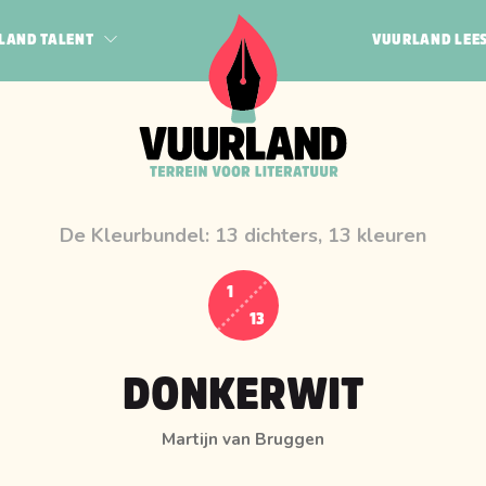
LAND TALENT
VUURLAND LEE
POËZIE
JEUGD
N BOGERT
QUEER
HAK
PROZA
 VEEN
De Kleurbundel: 13 dichters, 13 kleuren
RF
1
13
DONKERWIT
Martijn van Bruggen