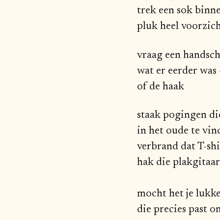
trek een sok binn
pluk heel voorzic
vraag een handsch
wat er eerder was 
of de haak
staak pogingen di
in het oude te vi
verbrand dat T-shi
hak die plakgitaa
mocht het je lukk
die precies past o