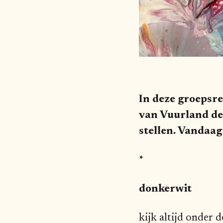
In deze groepsr
van Vuurland de
stellen. Vandaa
*
donkerwit
kijk altijd onder