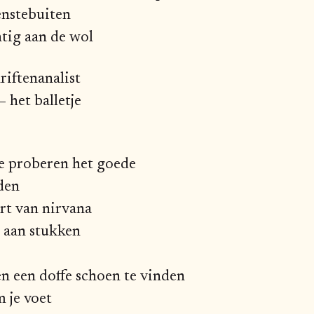
enstebuiten
htig aan de wol
riftenanalist
– het balletje
e proberen het goede
nden
rt van nirvana
r aan stukken
en een doffe schoen te vinden
m je voet