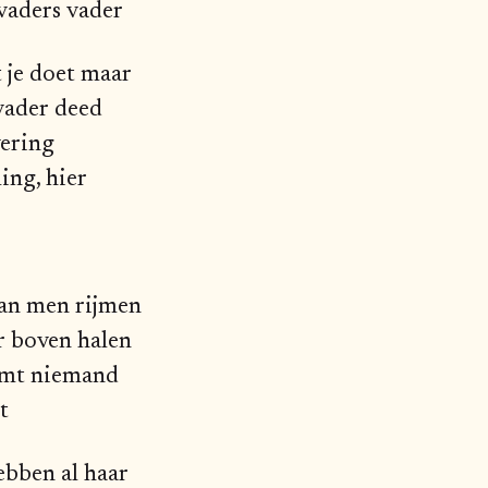
 vaders vader
 je doet maar
 vader deed
vering
ing, hier
an men rijmen
r boven halen
omt niemand
t
bben al haar