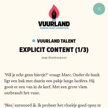
WAT ZIJN WIJ
WIE ZIJN WIJ
VUURLAND TALENT
VUURLAND TALENT
EXPLICIT CONTENT (1/3)
VUURLAND LEEST
Jaap Blankespoor
CAFÉ VUURLAND
BOEKEN
‘Wil je echt geen biertje?’ vraagt Marc. Onder de bank
ligt een bak met daarin een pakje lange lucifers. Hij
gooit er een van in de korf. Met een grote vlam
ontbrandt het vuur.
‘Nee,’ antwoord ik. Ik probeer het vloeitje goed open te