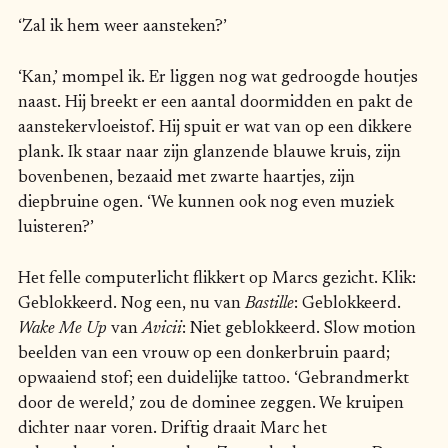
‘Zal ik hem weer aansteken?’
‘Kan,’ mompel ik. Er liggen nog wat gedroogde houtjes
naast. Hij breekt er een aantal doormidden en pakt de
aanstekervloeistof. Hij spuit er wat van op een dikkere
plank. Ik staar naar zijn glanzende blauwe kruis, zijn
bovenbenen, bezaaid met zwarte haartjes, zijn
diepbruine ogen. ‘We kunnen ook nog even muziek
luisteren?’
Het felle computerlicht flikkert op Marcs gezicht. Klik:
Geblokkeerd. Nog een, nu van
Bastille
: Geblokkeerd.
Wake Me Up
van
Avicii
: Niet geblokkeerd. Slow motion
beelden van een vrouw op een donkerbruin paard;
opwaaiend stof; een duidelijke tattoo. ‘Gebrandmerkt
door de wereld,’ zou de dominee zeggen. We kruipen
dichter naar voren. Driftig draait Marc het