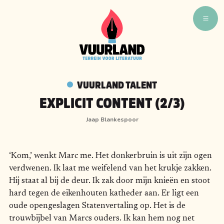
WAT ZIJN WIJ
WIE ZIJN WIJ
VUURLAND TALENT
VUURLAND TALENT
EXPLICIT CONTENT (2/3)
VUURLAND LEEST
Jaap Blankespoor
CAFÉ VUURLAND
BOEKEN
‘Kom,’ wenkt Marc me. Het donkerbruin is uit zijn ogen
verdwenen. Ik laat me weifelend van het krukje zakken.
Hij staat al bij de deur. Ik zak door mijn knieën en stoot
hard tegen de eikenhouten katheder aan. Er ligt een
oude opengeslagen Statenvertaling op. Het is de
trouwbijbel van Marcs ouders. Ik kan hem nog net