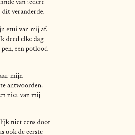
 einde van iedere
r dit veranderde.
 etui van mij af.
Ik deed elke dag
e pen, een potlood
daar mijn
ute antwoorden.
en niet van mij
lijk niet eens door
s ook de eerste