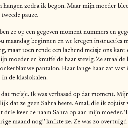
en hangen zodra ik begon. Maar mijn moeder blee
e tweede pauze.
bben ze op een gegeven moment nummers en geg
zou maandag beginnen en we kregen instructies m
eg, maar toen rende een lachend meisje ons kant 
ijn moeder en knuffelde haar stevig. Ze straalde
donkerblauwe pantalon. Haar lange haar zat vast in
 in de klaslokalen.
ep dat meisje. Ik was verbaasd op dat moment. Mi
lijk dat ze geen Sahra heete. Amal, die ik zojuist
t drie keer de naam Sahra op aan mijn moeder. ‘I
orige maand nog!’ knikte ze. Ze was zo overtuigd 