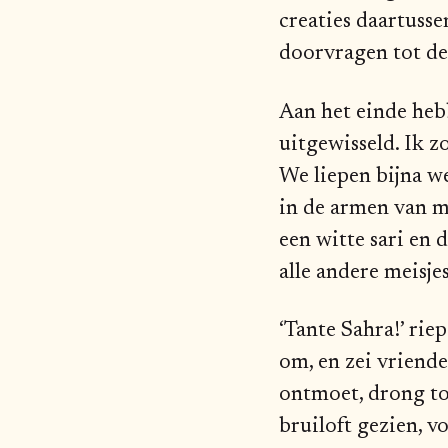
creaties daartuss
doorvragen tot d
Aan het einde he
uitgewisseld. Ik 
We liepen bijna w
in de armen van m
een witte sari en 
alle andere meisjes
‘Tante Sahra!’ ri
om, en zei vriende
ontmoet, drong to
bruiloft gezien, v