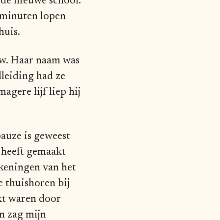
 de nieuwe school.
 minuten lopen
huis.
uw. Haar naam was
dleiding had ze
agere lijf liep hij
pauze is geweest
j heeft gemaakt
keningen van het
e thuishoren bij
akt waren door
en zag mijn