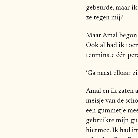
gebeurde, maar i
ze tegen mij?
Maar Amal begon d
Ook al had ik toe
tenminste één per
‘Ga naast elkaar z
Amal en ik zaten a
meisje van de sch
een gummetje mee 
gebruikte mijn gum
hiermee. Ik had 