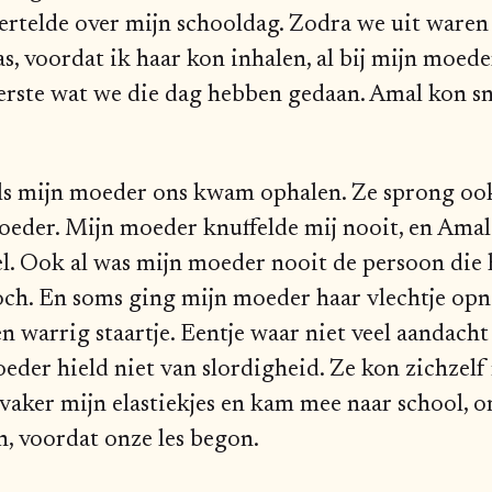
rtelde over mijn schooldag. Zodra we uit waren 
as, voordat ik haar kon inhalen, al bij mijn moede
eerste wat we die dag hebben gedaan. Amal kon sn
j als mijn moeder ons kwam ophalen. Ze sprong oo
eder. Mijn moeder knuffelde mij nooit, en Amal
l. Ook al was mijn moeder nooit de persoon die h
toch. En soms ging mijn moeder haar vlechtje op
en warrig staartje. Eentje waar niet veel aandacht
eder hield niet van slordigheid. Ze kon zichzelf
 vaker mijn elastiekjes en kam mee naar school, 
n, voordat onze les begon.