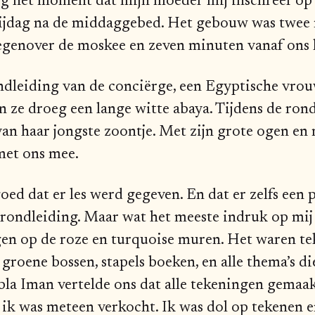
og het moment dat mijn moeder mij inschreef op
rijdag na de middaggebed. Het gebouw was twee
egenover de moskee en zeven minuten vanaf ons 
dleiding van de conciërge, een Egyptische vro
n ze droeg een lange witte abaya. Tijdens de ron
an haar jongste zoontje. Met zijn grote ogen en m
 met ons mee.
oed dat er les werd gegeven. En dat er zelfs een 
e rondleiding. Maar wat het meeste indruk op mi
en op de roze en turquoise muren. Het waren te
, groene bossen, stapels boeken, en alle thema’s di
Abla Iman vertelde ons dat alle tekeningen gema
 ik was meteen verkocht. Ik was dol op tekenen 