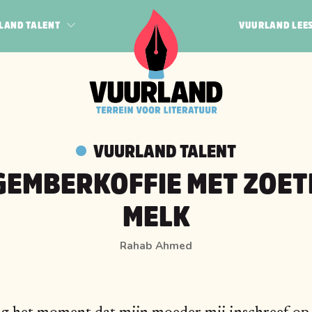
LAND TALENT
VUURLAND LEE
POËZIE
JEUGD
N BOGERT
QUEER
HAK
PROZA
 VEEN
VUURLAND TALENT
RF
GEMBERKOFFIE MET ZOET
MELK
Rahab Ahmed