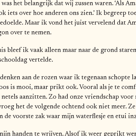
as het belangrijk dat wij zussen waren. ‘Als Am
ook iets over hoe anderen ons zien.’ Ik begreep to
doelde. Maar ik vond het juist vervelend dat A
egon over te nemen.
 bleef ik vaak alleen maar naar de grond staren,
 schooldag vertelde.
denken aan de rozen waar ik tegenaan schopte l
oos is mooi, maar prikt ook. Vooral als je te com
 netels aanzitten. Zo had onze vriendschap voor
oeg het de volgende ochtend ook niet meer. Ze 
n de voorste zak waar mijn waterflesje en etui i
mijn handen te wrijven. Alsof ik weer geprikt we