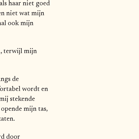
als haar niet goed
en niet wat mijn
mal ook mijn
 terwijl mijn
angs de
fortabel wordt en
 mij stekende
opende mijn tas,
nzaten.
rd door