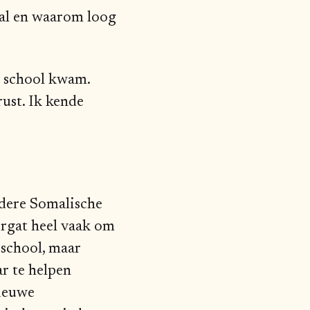
al en waarom loog
r school kwam.
ust. Ik kende
andere Somalische
ergat heel vaak om
school, maar
ar te helpen
nieuwe