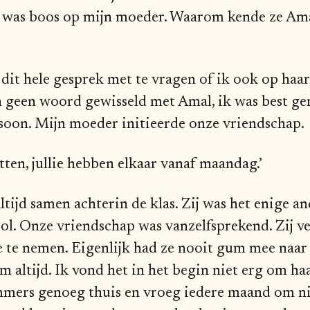
k was boos op mijn moeder. Waarom kende ze Am
it hele gesprek met te vragen of ik ook op haa
n geen woord gewisseld met Amal, ik was best ger
soon. Mijn moeder initieerde onze vriendschap.
itten, jullie hebben elkaar vanaf maandag.’
ltijd samen achterin de klas. Zij was het enige 
ool. Onze vriendschap was vanzelfsprekend. Zij v
te nemen. Eigenlijk had ze nooit gum mee naar 
 altijd. Ik vond het in het begin niet erg om ha
immers genoeg thuis en vroeg iedere maand om 