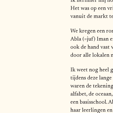
Ik herinner mij n
Het was op een v
vanuit de markt t
We kregen een ron
Abla (=juf) Iman e
ook de hand vast v
door alle lokalen
Ik weet nog heel g
tijdens deze lang
waren de tekening
alfabet, de oceaan
een basisschool. 
haar leerlingen en