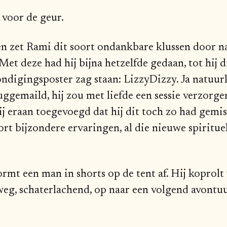
t voor de geur.
 zet Rami dit soort ondankbare klussen door na
 Met deze had hij bijna hetzelfde gedaan, tot hij 
digingsposter zag staan: LizzyDizzy. Ja natuurli
emaild, hij zou met liefde een sessie verzorgen
j eraan toegevoegd dat hij dit toch zo had gemist
rt bijzondere ervaringen, al die nieuwe spiritue
ormt een man in shorts op de tent af. Hij koprol
weg, schaterlachend, op naar een volgend avontuu