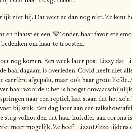
 Hij heeft haar ziekgemaakt.
rlijk niet bij. Dat weet ze dan nog niet. Ze kent 
ht en plaatst er een ‘💚’ onder, haar favoriete emo
n bedenken om haar te troosten.
oet nog komen. Een week later post Lizzy dat L
de baardagaam is overleden. Covid heeft niet all
le carrière afgepakt, maar ook haar grote liefde.
ver haar woorden: het is hoogst onwaarschijnlijk
pringen naar een reptiel, laat staan dat het zo’n
oet bij stuk. Een dag later aan een talkshowtafe
t ze stug volhouden dat haar huisdier aan corona 
 niet meer mogelijk. Ze heeft LizzoDizzo tijdens