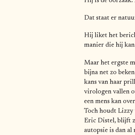
Hij is de oorzaak.
Dat staat er natuu
Hij liket het beric
manier die hij ka
Maar het ergste m
bijna net zo beken
kans van haar pril
virologen vallen o
een mens kan overs
Toch houdt Lizzy v
Eric Distel, blijf
autopsie is dan al