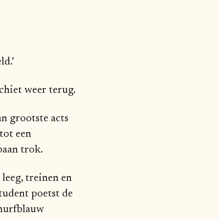
ld.’
 schiet weer terug.
an grootste acts
tot een
baan trok.
 leeg, treinen en
student poetst de
smurfblauw