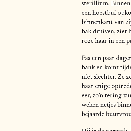
sterillium. Binnen
een hoestbui opko
binnenkant van zij
bak druiven, ziet 
roze haar in een p
Pas een paar dagen 
bank en komt tijde
niet slechter. Ze
haar enige optred
eer, zo’n tering z
weken netjes binn
bejaarde buurvro