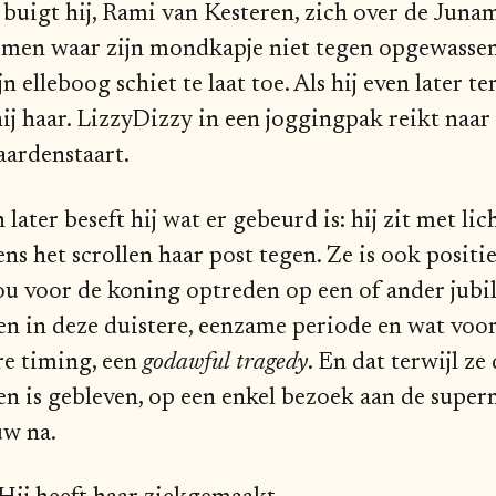
 buigt hij, Rami van Kesteren, zich over de Junami
men waar zijn mondkapje niet tegen opgewassen
n elleboog schiet te laat toe. Als hij even later t
hij haar. LizzyDizzy in een joggingpak reikt naar
aardenstaart.
later beseft hij wat er gebeurd is: hij zit met li
ns het scrollen haar post tegen. Ze is ook positi
 zou voor de koning optreden op een of ander ju
en in deze duistere, eenzame periode en wat voor
ure timing, een
godawful
tragedy
. En dat terwijl ze
en is gebleven, op een enkel bezoek aan de supe
uw na.