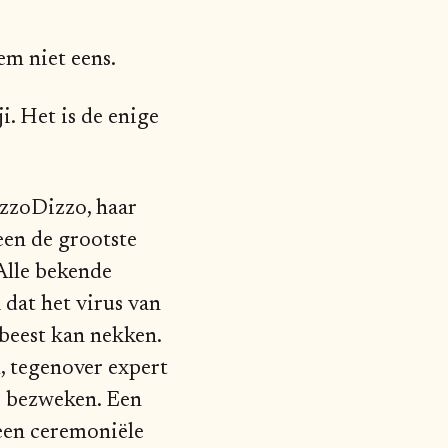
hem niet eens.
ji. Het is de enige
izzoDizzo, haar
een de grootste
 Alle bekende
 dat het virus van
 beest kan nekken.
l, tegenover expert
is bezweken. Een
 een ceremoniële