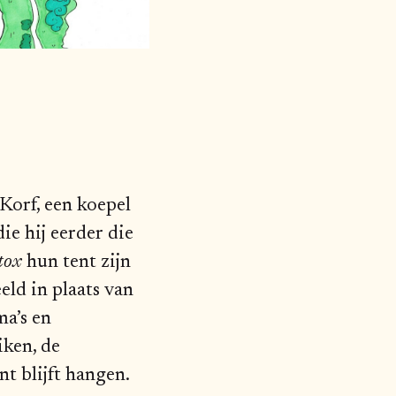
Korf, een koepel
ie hij eerder die
tox
hun tent zijn
eld in plaats van
ma’s en
iken, de
t blijft hangen.