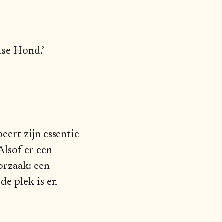
tse Hond.’
eert zijn essentie
Alsof er een
orzaak: een
de plek is en