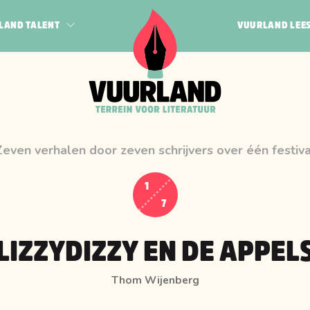
LAND TALENT
VUURLAND LEE
POËZIE
JEUGD
N BOGERT
QUEER
HAK
PROZA
 VEEN
Zeven verhalen door zeven schrijvers over één festiva
RF
1
7
LIZZYDIZZY EN DE APPEL
Thom Wijenberg