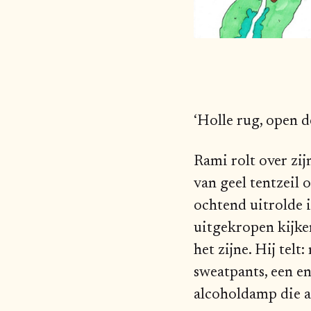
‘Holle rug, open d
Rami rolt over zij
van geel tentzeil 
ochtend uitrolde i
uitgekropen kijken
het zijne. Hij tel
sweatpants, een e
alcoholdamp die a