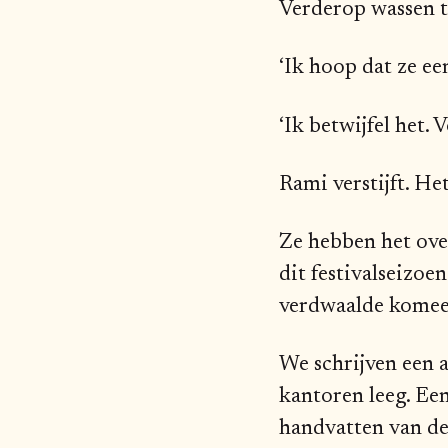
Verderop wassen 
‘Ik hoop dat ze ee
‘Ik betwijfel het.
Rami verstijft. He
Ze hebben het over
dit festivalseizoe
verdwaalde komeet
We schrijven een a
kantoren leeg. Een
handvatten van de