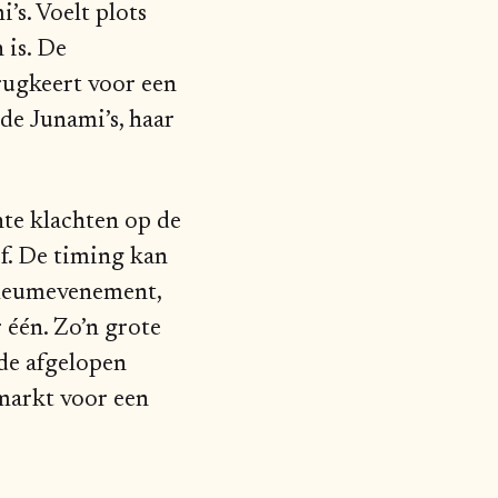
’s. Voelt plots
 is. De
erugkeert voor een
 de Junami’s, haar
chte klachten op de
ef. De timing kan
bileumevenement,
 één. Zo’n grote
 de afgelopen
rmarkt voor een