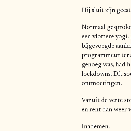
Hij sluit zijn gees
Normaal gesproken
een vlottere yogi.
bijgevoegde aankon
programmeur terugg
genoeg was, had hi
lockdowns. Dit soo
ontmoetingen.
Vanuit de verte st
en rent dan weer 
Inademen.