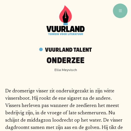
WAT ZIJN WIJ
WIE ZIJN WIJ
VUURLAND TALENT
VUURLAND TALENT
ONDERZEE
VUURLAND LEEST
Ella Meyvisch
CAFÉ VUURLAND
BOEKEN
De dromerige visser zit onderuitgezakt in zijn witte
vissersboot. Hij rookt de ene sigaret na de andere.
Vissers herleven pas wanneer de zeedieren het meest
bedrijvig zijn, in de vroege of late schemeruren. Nu
schijnt de middagzon loodrecht op het water. De visser
dagdroomt samen met zijn aas en de golven. Hij tikt de