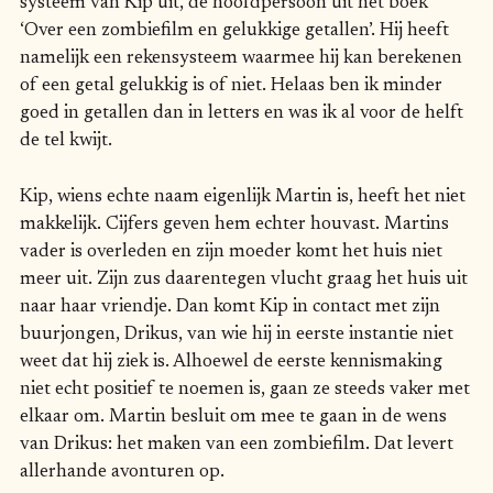
systeem van Kip uit, de hoofdpersoon uit het boek
‘Over een zombiefilm en gelukkige getallen’. Hij heeft
namelijk een rekensysteem waarmee hij kan berekenen
of een getal gelukkig is of niet. Helaas ben ik minder
goed in getallen dan in letters en was ik al voor de helft
de tel kwijt.
Kip, wiens echte naam eigenlijk Martin is, heeft het niet
makkelijk. Cijfers geven hem echter houvast. Martins
vader is overleden en zijn moeder komt het huis niet
meer uit. Zijn zus daarentegen vlucht graag het huis uit
naar haar vriendje. Dan komt Kip in contact met zijn
buurjongen, Drikus, van wie hij in eerste instantie niet
weet dat hij ziek is. Alhoewel de eerste kennismaking
niet echt positief te noemen is, gaan ze steeds vaker met
elkaar om. Martin besluit om mee te gaan in de wens
van Drikus: het maken van een zombiefilm. Dat levert
allerhande avonturen op.