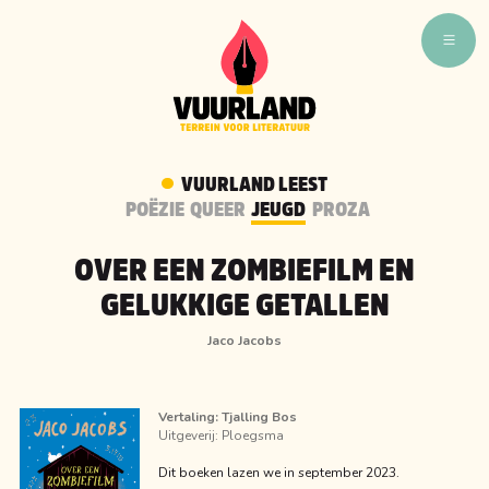
WAT ZIJN WIJ
WIE ZIJN WIJ
VUURLAND LEEST
VUURLAND TALENT
POËZIE
QUEER
JEUGD
PROZA
VUURLAND LEEST
OVER EEN ZOMBIEFILM EN
CAFÉ VUURLAND
GELUKKIGE GETALLEN
BOEKEN
Jaco Jacobs
Vertaling:
Tjalling Bos
Uitgeverij:
Ploegsma
Dit boeken lazen we in september 2023.