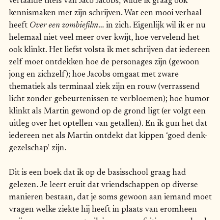
vertaalde titels van Jaco Jacobs, wilde ik graag ook
kennismaken met zijn schrijven. Wat een mooi verhaal
heeft
Over een zombiefilm
… in zich. Eigenlijk wil ik er nu
helemaal niet veel meer over kwijt, hoe vervelend het
ook klinkt. Het liefst volsta ik met schrijven dat iedereen
zelf moet ontdekken hoe de personages zijn (gewoon
jong en zichzelf); hoe Jacobs omgaat met zware
thematiek als terminaal ziek zijn en rouw (verrassend
licht zonder gebeurtenissen te verbloemen); hoe humor
klinkt als Martin gewond op de grond ligt (er volgt een
uitleg over het optellen van getallen). En ik gun het dat
iedereen net als Martin ontdekt dat kippen ‘goed denk-
gezelschap’ zijn.
Dit is een boek dat ik op de basisschool graag had
gelezen. Je leert eruit dat vriendschappen op diverse
manieren bestaan, dat je soms gewoon aan iemand moet
vragen welke ziekte hij heeft in plaats van eromheen