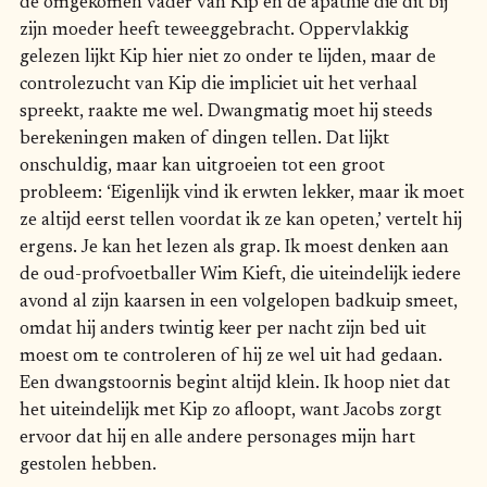
de omgekomen vader van Kip en de apathie die dit bij
zijn moeder heeft teweeggebracht. Oppervlakkig
gelezen lijkt Kip hier niet zo onder te lijden, maar de
controlezucht van Kip die impliciet uit het verhaal
spreekt, raakte me wel. Dwangmatig moet hij steeds
berekeningen maken of dingen tellen. Dat lijkt
onschuldig, maar kan uitgroeien tot een groot
probleem: ‘Eigenlijk vind ik erwten lekker, maar ik moet
ze altijd eerst tellen voordat ik ze kan opeten,’ vertelt hij
ergens. Je kan het lezen als grap. Ik moest denken aan
de oud-profvoetballer Wim Kieft, die uiteindelijk iedere
avond al zijn kaarsen in een volgelopen badkuip smeet,
omdat hij anders twintig keer per nacht zijn bed uit
moest om te controleren of hij ze wel uit had gedaan.
Een dwangstoornis begint altijd klein. Ik hoop niet dat
het uiteindelijk met Kip zo afloopt, want Jacobs zorgt
ervoor dat hij en alle andere personages mijn hart
gestolen hebben.