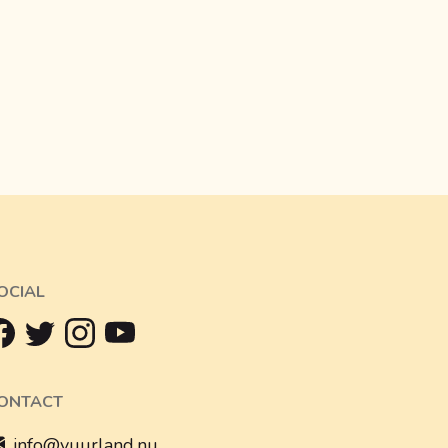
OCIAL
ONTACT
info@vuurland.nu