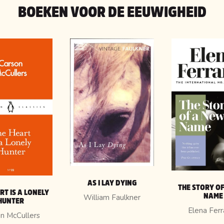
BOEKEN VOOR DE EEUWIGHEID
AS I LAY DYING
THE STORY O
RT IS A LONELY
NAME
William Faulkner
HUNTER
Elena Fer
n McCullers