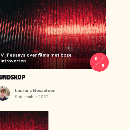
Vijf essays over films met boze
3
introverten
5
UNDSKOP
Laurens Besselsen
9 december 2022