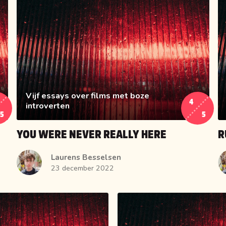
Vijf essays over films met boze
4
introverten
5
5
YOU WERE NEVER REALLY HERE
R
Laurens Besselsen
23 december 2022