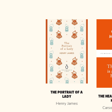
THE PORTRAIT OF A
THE HEA
LADY
Henry James
Carso