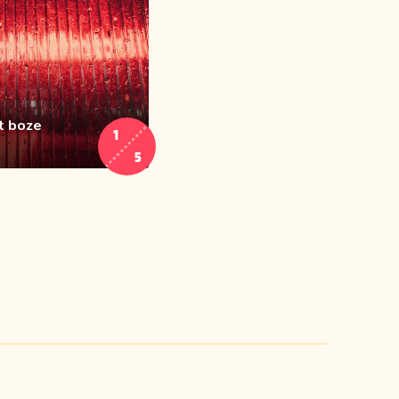
t boze
1
5