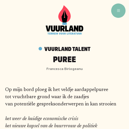
WAT ZIJN WIJ
WIE ZIJN WIJ
VUURLAND TALENT
VUURLAND TALENT
PUREE
VUURLAND LEEST
Francesca Birlogeanu
CAFÉ VUURLAND
BOEKEN
Op mijn bord ploeg ik het veldje aardappelpuree
tot vruchtbare grond waar ik de zaadjes
van potentiële gespreksonderwerpen in kan strooien
het weer de huidige economische crisis
het nieuwe kapsel van de buurvrouw de politiek