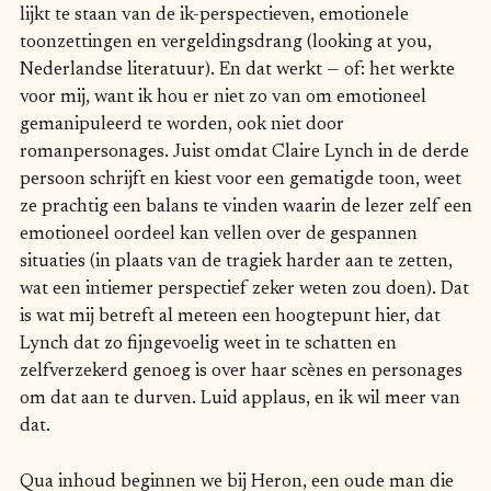
lijkt te staan van de ik-perspectieven, emotionele
toonzettingen en vergeldingsdrang (looking at you,
Nederlandse literatuur). En dat werkt — of: het werkte
voor mij, want ik hou er niet zo van om emotioneel
gemanipuleerd te worden, ook niet door
romanpersonages. Juist omdat Claire Lynch in de derde
persoon schrijft en kiest voor een gematigde toon, weet
ze prachtig een balans te vinden waarin de lezer zelf een
emotioneel oordeel kan vellen over de gespannen
situaties (in plaats van de tragiek harder aan te zetten,
wat een intiemer perspectief zeker weten zou doen). Dat
is wat mij betreft al meteen een hoogtepunt hier, dat
Lynch dat zo fijngevoelig weet in te schatten en
zelfverzekerd genoeg is over haar scènes en personages
om dat aan te durven. Luid applaus, en ik wil meer van
dat.
Qua inhoud beginnen we bij Heron, een oude man die