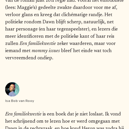
van de roman juist zo’n regie had. Vooral het emotionele
(lees: Maggie’s) gedeelte zwakte daardoor voor me af,
verloor glans en kreeg dat clichématige randje. Het
politieke rondom Dawn blijft scherp, natuurlijk, net
haar personage (en haar tegenspeelster), en lezers die
meer identificeren met de politieke kant of haar reis
zullen
Een familiekwestie
zeker waarderen, maar voor
iemand met
mommy
issues
bleef het einde wat toch
vervreemdend ondiep.
Isa Bob van Rooy
Een familiekwestie
is een boek dat je niet loslaat. Ik vond
het schrijnend om te lezen hoe er werd omgegaan met
Dawn in de rechtszaak, en hoe koud Heron was zodra hij