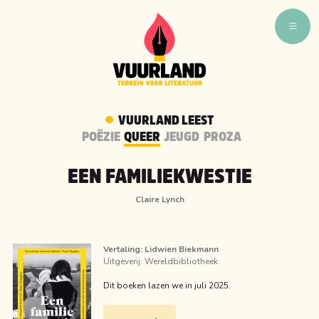
WAT ZIJN WIJ
WIE ZIJN WIJ
VUURLAND LEEST
VUURLAND TALENT
POËZIE
QUEER
JEUGD
PROZA
VUURLAND LEEST
EEN FAMILIEKWESTIE
CAFÉ VUURLAND
Claire Lynch
BOEKEN
Vertaling:
Lidwien Biekmann
Uitgeverij:
Wereldbibliotheek
Dit boeken lazen we in juli 2025.