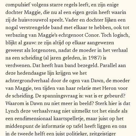
compulsief volgens starre regels leeft, en zijn enige
dochter Maggie, die nu al een eigen gezin heeft waarin
zij de huisvrouwrol speelt. Vader en dochter lijken een
nogal verstrengelde band met elkaar te hebben, ook tot
verbazing van Maggie’s echtgenoot Conor. Toch logisch,
blijkt al gauw: ze zijn altijd op elkaar aangewezen
geweest als lotgenoten, nadat de moeder in het verhaal
na een scheiding (al jaren geleden, in 1987) is
verdwenen. Dat heeft hun band bezegeld. Parallel aan
deze hedendaagse lijn krijgen we het
achtergrondverhaal door de ogen van Dawn, de moeder
van Maggie, ten tijden van haar relatie met Heron voor
de scheiding. De spanningsvraag is: wat is er gebeurd?
Waarom is Dawn nu niet meer in beeld? Sterk hier is dat
Lynch deze verhaalvraag niet uitmelkt tot het einde als
een eendimensionaal kaartspelletje, maar juist op het
middenpunt de informatie op tafel heeft liggen en ons
in de tweede helft een juist politieker, zeitgeistiger