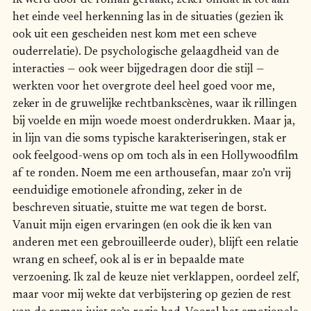
Ik werd door de roman geraakt, zeker omdat ik tot aan
het einde veel herkenning las in de situaties (gezien ik
ook uit een gescheiden nest kom met een scheve
ouderrelatie). De psychologische gelaagdheid van de
interacties — ook weer bijgedragen door die stijl —
werkten voor het overgrote deel heel goed voor me,
zeker in de gruwelijke rechtbankscènes, waar ik rillingen
bij voelde en mijn woede moest onderdrukken. Maar ja,
in lijn van die soms typische karakteriseringen, stak er
ook feelgood-wens op om toch als in een Hollywoodfilm
af te ronden. Noem me een arthousefan, maar zo’n vrij
eenduidige emotionele afronding, zeker in de
beschreven situatie, stuitte me wat tegen de borst.
Vanuit mijn eigen ervaringen (en ook die ik ken van
anderen met een gebrouilleerde ouder), blijft een relatie
wrang en scheef, ook al is er in bepaalde mate
verzoening. Ik zal de keuze niet verklappen, oordeel zelf,
maar voor mij wekte dat verbijstering op gezien de rest