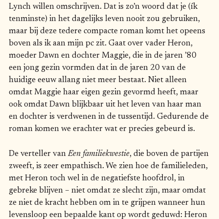
Lynch willen omschrijven. Dat is zo’n woord dat je (ík
tenminste) in het dagelijks leven nooit zou gebruiken,
maar bij deze tedere compacte roman komt het opeens
boven als ik aan mijn pc zit. Gaat over vader Heron,
moeder Dawn en dochter Maggie, die in de jaren ’80
een jong gezin vormden dat in de jaren 20 van de
huidige eeuw allang niet meer bestaat. Niet alleen
omdat Maggie haar eigen gezin gevormd heeft, maar
ook omdat Dawn blijkbaar uit het leven van haar man
en dochter is verdwenen in de tussentijd. Gedurende de
roman komen we erachter wat er precies gebeurd is.
De verteller van
Een familiekwestie
, die boven de partijen
zweeft, is zeer empathisch. We zien hoe de familieleden,
met Heron toch wel in de negatiefste hoofdrol, in
gebreke blijven – niet omdat ze slecht zijn, maar omdat
ze niet de kracht hebben om in te grijpen wanneer hun
levensloop een bepaalde kant op wordt geduwd: Heron