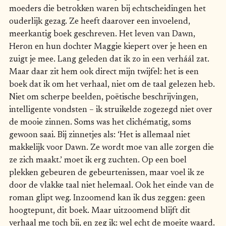
moeders die betrokken waren bij echtscheidingen het
ouderlijk gezag. Ze heeft daarover een invoelend,
meerkantig boek geschreven. Het leven van Dawn,
Heron en hun dochter Maggie kiepert over je heen en
zuigt je mee. Lang geleden dat ik zo in een verháál zat.
Maar daar zit hem ook direct mijn twijfel: het is een
boek dat ik om het verhaal, niet om de taal gelezen heb.
Niet om scherpe beelden, poëtische beschrijvingen,
intelligente vondsten – ik struikelde zogezegd niet over
de mooie zinnen. Soms was het clichématig, soms
gewoon saai. Bij zinnetjes als: ‘Het is allemaal niet
makkelijk voor Dawn. Ze wordt moe van alle zorgen die
ze zich maakt.’ moet ik erg zuchten. Op een boel
plekken gebeuren de gebeurtenissen, maar voel ik ze
door de vlakke taal niet helemaal. Ook het einde van de
roman glipt weg. Inzoomend kan ik dus zeggen: geen
hoogtepunt, dit boek. Maar uitzoomend blijft dit
verhaal me toch bij, en zeg ik: wel echt de moeite waard.