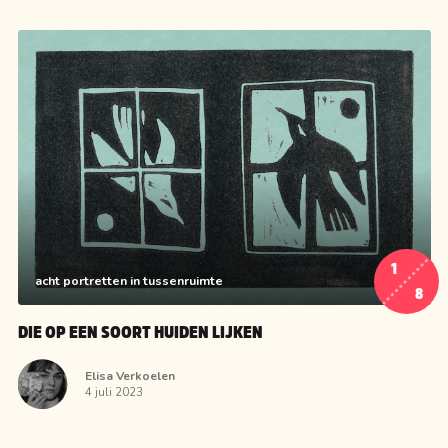
1
acht portretten in tussenruimte
8
DIE OP EEN SOORT HUIDEN LIJKEN
Elisa Verkoelen
4 juli 2023