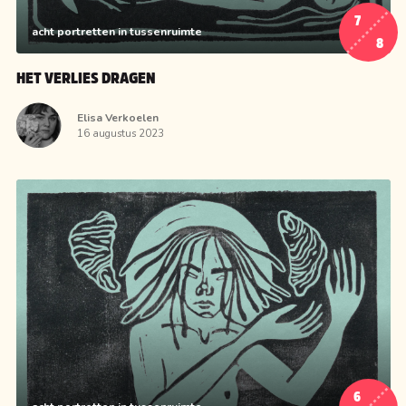
7
acht portretten in tussenruimte
8
HET VERLIES DRAGEN
Elisa Verkoelen
16 augustus 2023
6