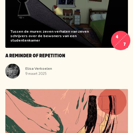
Tussen de muren: zeven verhalen van zeven
schrijvers over de bewoners van een
4
studentenkamer
7
A REMINDER OF REPETITION
Elisa Verkoelen
9 maart 2025