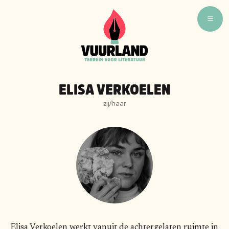
WAT ZIJN WIJ
WIE ZIJN WIJ
ELISA VERKOELEN
VUURLAND TALENT
zij/haar
VUURLAND LEEST
CAFÉ VUURLAND
BOEKEN
Elisa Verkoelen werkt vanuit de achtergelaten ruimte in