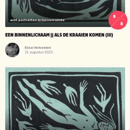
8
acht portretten in tussenruimte
8
EEN BINNENLICHAAM || ALS DE KRAAIEN KOMEN (III)
Elisa Verkoelen
21 augustus 2023