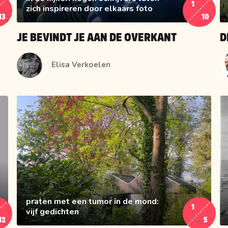
1
zich inspireren door elkaars foto
13
10
JE BEVINDT JE AAN DE OVERKANT
D
Elisa Verkoelen
praten met een tumor in de mond:
1
vijf gedichten
12
5