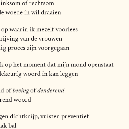
linksom of rechtsom
de woede in wil draaien
 op waarin ik mezelf voorlees
hrijving van de vrouwen
rtig proces zijn voorgegaan
ik op het moment dat mijn mond openstaat
llekeurig woord in kan leggen
ld of
beving
of
denderend
erend woord
gen dichtknijp, vuisten preventief
aak bal