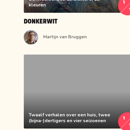
1
kleuren
DONKERWIT
Martijn van Bruggen
Twaalf verhalen over een huis, twee
1
(bijna-)dertigers en vier seizoenen