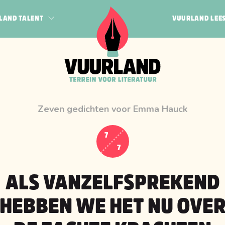
LAND TALENT
VUURLAND LEE
POËZIE
JEUGD
N BOGERT
QUEER
HAK
PROZA
 VEEN
Zeven gedichten voor Emma Hauck
RF
7
7
ALS VANZELFSPREKEND
HEBBEN WE HET NU OVE