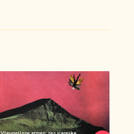
Vleugelloze armen: zes icareske